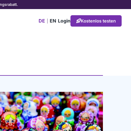
ngsrabatt.
DE
EN
Login
Kostenlos testen
|
