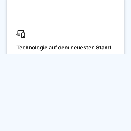

Technologie auf dem neuesten Stand
Mit AirLST setzen Sie auf eine Plattform,
die kontinuierlich weiterentwickelt wird –
sicher, skalierbar und zukunftsorientiert.
