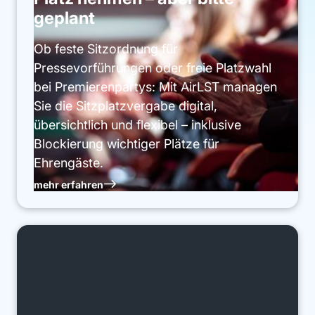
geplant
Ob feste Sitzordnung für
Pressevorführungen oder freie Platzwahl
bei Premierenpartys: Mit AirLST managen
Sie die Sitzplatzvergabe digital,
übersichtlich und flexibel – inklusive
Blockierung wichtiger Plätze für
Ehrengäste.
mehr erfahren