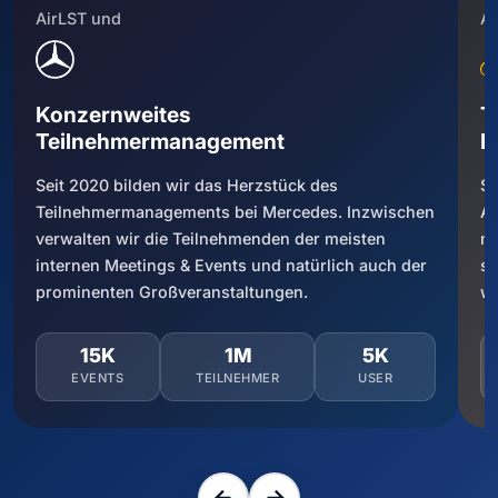
AirLST und
Ai
Konzernweites
T
Teilnehmermanagement
F
Seit 2020 bilden wir das Herzstück des
Se
Teilnehmermanagements bei Mercedes. Inzwischen
Ai
verwalten wir die Teilnehmenden der meisten
me
internen Meetings & Events und natürlich auch der
si
prominenten Großveranstaltungen.
we
15K
1M
5K
EVENTS
TEILNEHMER
USER