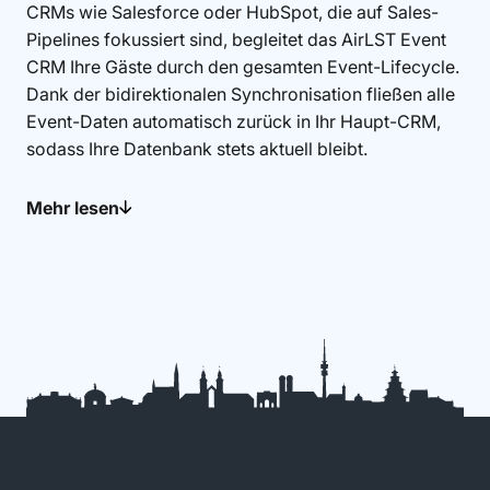
CRMs wie Salesforce oder HubSpot, die auf Sales-
Pipelines fokussiert sind, begleitet das AirLST Event
CRM Ihre Gäste durch den gesamten Event-Lifecycle.
Dank der bidirektionalen Synchronisation fließen alle
Event-Daten automatisch zurück in Ihr Haupt-CRM,
sodass Ihre Datenbank stets aktuell bleibt.
Mehr lesen
Teilnehmerdaten zentral verwalten
Mit AirLST behalten Sie den Überblick über Ihre Gäste
– über mehrere Events hinweg. Jeder Teilnehmer hat
ein zentrales Profil, das Teilnahmehistorie,
Präferenzen und alle bisherigen Interaktionen
dokumentiert. So erkennen Sie auf einen Blick, wer
Ihre treuesten Gäste sind, und können gezielt
Einladungen verschicken oder VIP-Bereiche planen.
Dynamische Segmentierung ermöglicht es, Gruppen