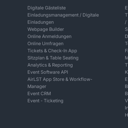
Digitale Gästeliste
E
Einladungsmanagement / Digitale
T
Einladungen
/
Webpage Builder
S
Online Anmeldungen
D
Online Umfragen
T
Tickets & Check-In App
F
Sitzplan & Table Seating
M
Analytics & Reporting
T
Event Software API
K
AirLST App Store & Workflow-
E
Manager
B
Event CRM
B
Event - Ticketing
V
I
H