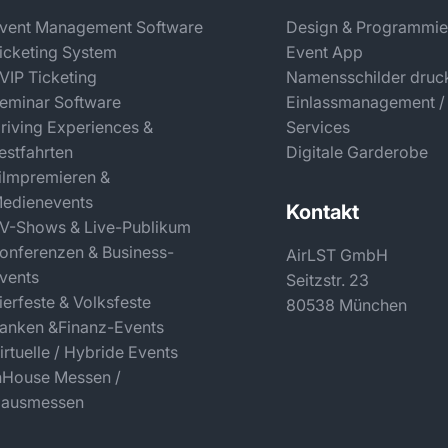
vent Management Software
Design & Programmie
icketing System
Event App
 VIP Ticketing
Namensschilder druc
eminar Software
Einlassmanagement /
riving Experiences &
Services
estfahrten
Digitale Garderobe
ilmpremieren &
edienevents
Kontakt
V-Shows & Live-Publikum
onferenzen & Business-
AirLST GmbH
vents
Seitzstr. 23
ierfeste & Volksfeste
80538 München
anken &Finanz-Events
irtuelle / Hybride Events
nHouse Messen /
ausmessen