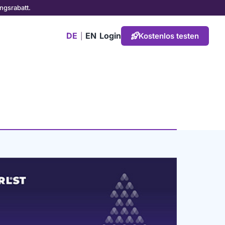
ngsrabatt.
DE
EN
Login
Kostenlos testen
|
