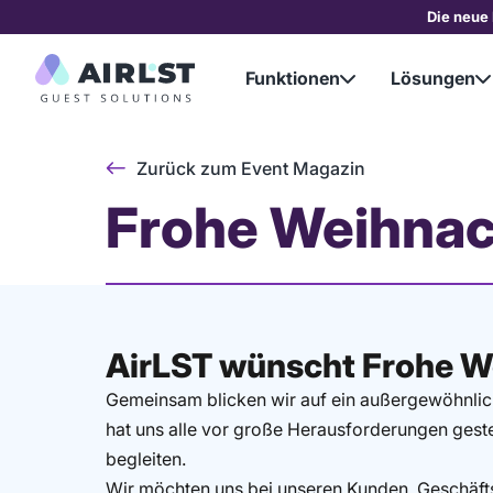
Die neue 
Funktionen
Lösungen


Zurück zum Event Magazin
Frohe Weihna
AirLST wünscht Frohe W
Gemeinsam blicken wir auf ein außergewöhnli
hat uns alle vor große Herausforderungen geste
begleiten.
Wir möchten uns bei unseren Kunden, Geschäfts