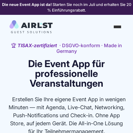
Die neue Event App ist da!
Starten Sie noch im Juli und erhalten Sie 20
% Einführungsrabatt.
🏆
TISAX-zertifiziert
· DSGVO-konform · Made in
Germany
Die Event App für
professionelle
Veranstaltungen
Erstellen Sie Ihre eigene Event App in wenigen
Minuten — mit Agenda, Live-Chat, Networking,
Push-Notifications und Check-in. Ohne App
Store, auf jedem Gerät. Die All-in-One Lösung
für Ihr Teilnehmermanagement.