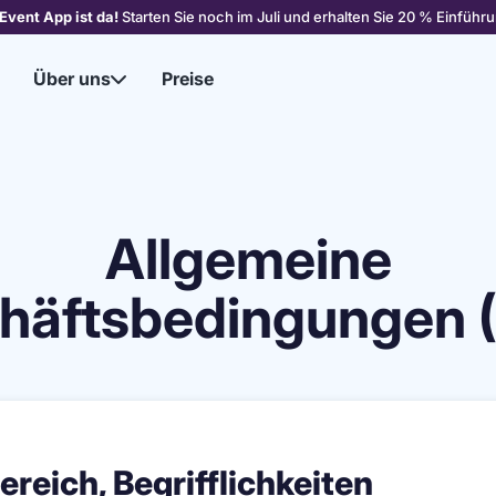
Event App ist da!
Starten Sie noch im Juli und erhalten Sie 20 % Einführu
Über uns
Preise

Allgemeine
häftsbedingungen 
ereich, Begrifflichkeiten