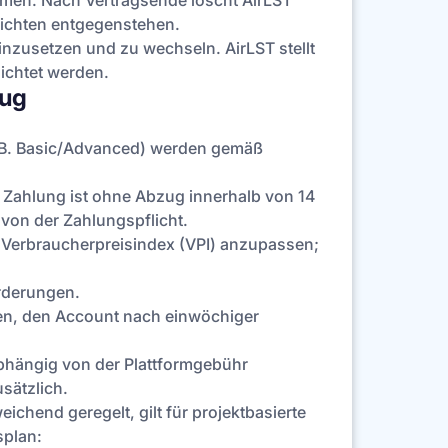
hmen. Nach Vertragsende löscht AirLST
lichten entgegenstehen.
inzusetzen und zu wechseln. AirLST stellt
ichtet werden.
zug
z. B. Basic/Advanced) werden gemäß
e Zahlung ist ohne Abzug innerhalb von 14
von der Zahlungspflicht.
es Verbraucherpreisindex (VPI) anzupassen;
orderungen.
gen, den Account nach einwöchiger
bhängig von der Plattformgebühr
sätzlich.
chend geregelt, gilt für projektbasierte
splan: