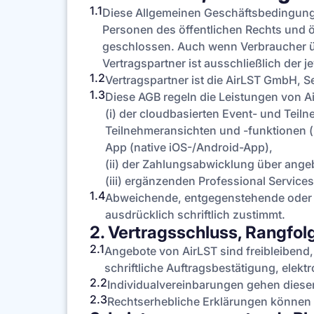
1.1
Diese Allgemeinen Geschäftsbedingunge
Personen des öffentlichen Rechts und ö
geschlossen. Auch wenn Verbraucher übe
Vertragspartner ist ausschließlich der je
1.2
Vertragspartner ist die AirLST GmbH, S
1.3
Diese AGB regeln die Leistungen von
(i) der cloudbasierten Event- und Teil
Teilnehmeransichten und -funktionen (
App (native iOS-/Android-App),
(ii) der Zahlungsabwicklung über ange
(iii) ergänzenden Professional Service
1.4
Abweichende, entgegenstehende oder e
ausdrücklich schriftlich zustimmt.
2. Vertragsschluss, Rangfol
2.1
Angebote von AirLST sind freibleibend,
schriftliche Auftragsbestätigung, ele
2.2
Individualvereinbarungen gehen diesen
2.3
Rechtserhebliche Erklärungen können i