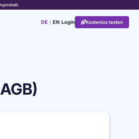
ngsrabatt.
DE
EN
Login
Kostenlos testen
|

(AGB)