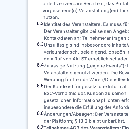
unterlizenzierbare Recht ein, das Port
vorgesehene(n) Veranstaltung(en) für 
nutzen.
6.2
Identität des Veranstalters: Es muss fü
Der Veranstalter gibt bei seinen Angeb
Kontaktdaten an; Teilnehmeranfragen b
6.3
Unzulässig sind insbesondere Inhalte/A
verleumderisch, beleidigend, obszön, e
dem Ruf von AirLST erheblich schade
6.4
Zulässige Nutzung („eigene Events“): 
Veranstalters genutzt werden. Die Bewe
Werbung für fremde Waren/Dienstleist
6.5
Der Kunde ist für gesetzliche Informa
B2C-Verhältnis des Kunden zu seinen Te
gesetzlichen Informationspflichten erf
insbesondere die Erfüllung der Anfo
6.6
Änderungen/Absagen: Der Veranstalter 
der Plattform; § 13.2 bleibt unberührt.
6.7
Teilnehmer-AGB des Veranstalters; Ei