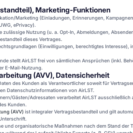
estandteil), Marketing-Funktionen
ikation/Marketing (Einladungen, Erinnerungen, Kampagnen)
UWG, ePrivacy).
 die zulässige Nutzung (u. a. Opt-In, Abmeldungen, Absend
estandteil dieses Vertrages.
Rechtsgrundlagen (Einwilligungen, berechtigtes Interesse
Kunde stellt AirLST frei von sämtlichen Ansprüchen (inkl. B
er E-Mail-Nutzung.
arbeitung (AVV), Datensicherheit
aten des Kunden als Verantwortlicher soweit für Vertrags
 den Datenschutzinformationen von AirLST.
n/Gästen/Adressaten verarbeitet AirLST ausschließlich al
des Kunden.
itung (AVV)
ist integraler Vertragsbestandteil und gilt auto
nterschrift.
che und organisatorische Maßnahmen nach dem Stand der T