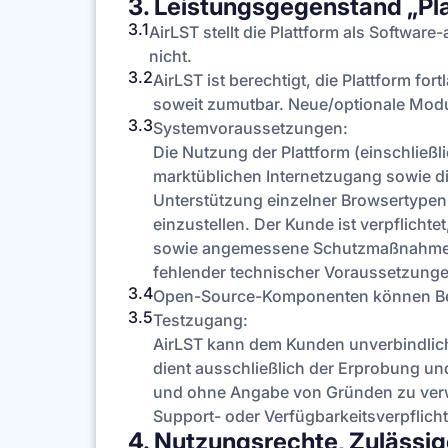
3. Leistungsgegenstand „Pl
3.1
AirLST stellt die Plattform als Software
nicht.
3.2
AirLST ist berechtigt, die Plattform fo
soweit zumutbar. Neue/optionale Modu
3.3
Systemvoraussetzungen:
Die Nutzung der Plattform (einschließ
marktüblichen Internetzugang sowie die
Unterstützung einzelner Browsertypen
einzustellen. Der Kunde ist verpflich
sowie angemessene Schutzmaßnahmen (z
fehlender technischer Voraussetzungen
3.4
Open-Source-Komponenten können Besta
3.5
Testzugang:
AirLST kann dem Kunden unverbindlich
dient ausschließlich der Erprobung un
und ohne Angabe von Gründen zu verw
Support- oder Verfügbarkeitsverpflich
4. Nutzungsrechte, Zulässig