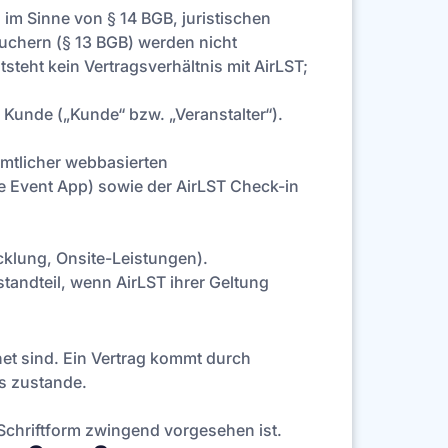
m Sinne von § 14 BGB, juristischen
auchern (§ 13 BGB) werden nicht
teht kein Vertragsverhältnis mit AirLST;
 Kunde („Kunde“ bzw. „Veranstalter“).
ämtlicher webbasierten
e Event App) sowie der AirLST Check-in
cklung, Onsite-Leistungen).
ndteil, wenn AirLST ihrer Geltung
net sind. Ein Vertrag kommt durch
s zustande.
Schriftform zwingend vorgesehen ist.