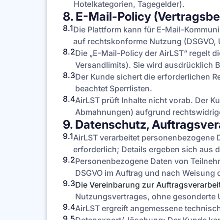
Hotelkategorien, Tagegelder).
8. E-Mail-Policy (Vertragsb
8.1
Die Plattform kann für E-Mail-Kommun
auf rechtskonforme Nutzung (DSGVO, 
8.2
Die „E-Mail-Policy der AirLST“ regelt
Versandlimits). Sie wird ausdrücklich B
8.3
Der Kunde sichert die erforderlichen 
beachtet Sperrlisten.
8.4
AirLST prüft Inhalte nicht vorab. Der 
Abmahnungen) aufgrund rechtswidrig
9. Datenschutz, Auftragsver
9.1
AirLST verarbeitet personenbezogene D
erforderlich; Details ergeben sich aus
9.2
Personenbezogene Daten von Teilnehmer
DSGVO im Auftrag und nach Weisung 
9.3
Die Vereinbarung zur Auftragsverarbe
Nutzungsvertrages, ohne gesonderte U
9.4
AirLST ergreift angemessene technis
9.5