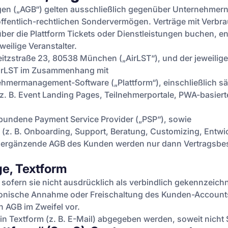
n („AGB“) gelten ausschließlich gegenüber Unternehmern i
ffentlich-rechtlichen Sondervermögen. Verträge mit Verbr
r die Plattform Tickets oder Dienstleistungen buchen, ents
weilige Veranstalter.
eitzstraße 23, 80538 München („AirLST“), und der jeweilige
 AirLST im Zusammenhang mit
nehmermanagement-Software („Plattform“), einschließlich s
z. B. Event Landing Pages, Teilnehmerportale, PWA-basiert
bundene Payment Service Provider („PSP“), sowie
s (z. B. Onboarding, Support, Beratung, Customizing, Entwi
rgänzende AGB des Kunden werden nur dann Vertragsbesta
ge, Textform
 sofern sie nicht ausdrücklich als verbindlich gekennzeich
ktronische Annahme oder Freischaltung des Kunden-Account
 AGB im Zweifel vor.
n Textform (z. B. E-Mail) abgegeben werden, soweit nicht 