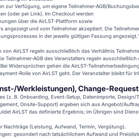
ionen zur Verfügung, um eigene Teilnehmer-AGB/Buchungsb
en (oder per Link). Im Checkout werden
hungen über die AirLST-Plattform sowie
ters angezeigt und vom Teilnehmer akzeptiert. Die Teilneh
ngsprozesses in der jeweils gültigen Fassung angezeigt.
von AirLST regeln ausschließlich das Verhältnis Teilnehme
Die Teilnehmer-AGB des Veranstalters regeln ausschließlich
. Bei Widersprüchen gehen die AirLST-Teilnehmerbedingun
Payment-Rolle von AirLST geht. Der Veranstalter bleibt für In
ienst-/Werkleistungen), Change-Request
es (z. B. Onboarding, Event-Setup, Datenimporte, Design/
gement, Onsite-Support) ergeben sich aus Angebot/Auftra
uldet AirLST das definierte Ergebnis; im Übrigen sind Diens
r Nachträge (Leistung, Aufwand, Termin, Vergütung).
gen: gesondert nach tatsächlichem Aufwand und Preisliste (