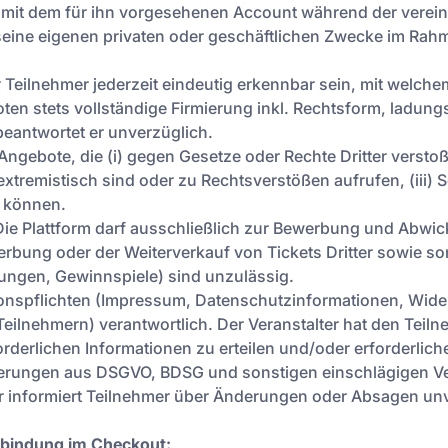
al mit dem für ihn vorgesehenen Account während der verei
seine eigenen privaten oder geschäftlichen Zwecke im Ra
r Teilnehmer jederzeit eindeutig erkennbar sein, mit welche
oten stets vollständige Firmierung inkl. Rechtsform, ladung
eantwortet er unverzüglich.
ngebote, die (i) gegen Gesetze oder Rechte Dritter verstoße
xtremistisch sind oder zu Rechtsverstößen aufrufen, (iii) S
n können.
Die Plattform darf ausschließlich zur Bewerbung und Abwi
rbung oder der Weiterverkauf von Tickets Dritter sowie sons
ungen, Gewinnspiele) sind unzulässig.
tionspflichten (Impressum, Datenschutzinformationen, Wid
ilnehmern) verantwortlich. Der Veranstalter hat den Teilneh
orderlichen Informationen zu erteilen und/oder erforderlic
rderungen aus DSGVO, BDSG und sonstigen einschlägigen V
informiert Teilnehmer über Änderungen oder Absagen unver
nbindung im Checkout: