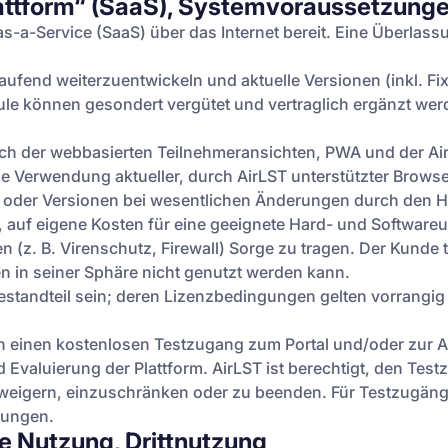
attform“ (SaaS), Systemvoraussetzung
-as-a-Service (SaaS) über das Internet bereit. Eine Überlass
rtlaufend weiterzuentwickeln und aktuelle Versionen (inkl. F
le können gesondert vergütet und vertraglich ergänzt wer
lich der webbasierten Teilnehmeransichten, PWA und der Ai
 Verwendung aktueller, durch AirLST unterstützter Browser 
 oder Versionen bei wesentlichen Änderungen durch den He
tet, auf eigene Kosten für eine geeignete Hard- und Softwa
. B. Virenschutz, Firewall) Sorge zu tragen. Der Kunde tr
 in seiner Sphäre nicht genutzt werden kann.
ndteil sein; deren Lizenzbedingungen gelten vorrangig f
 einen kostenlosen Testzugang zum Portal und/oder zur Ai
d Evaluierung der Plattform. AirLST ist berechtigt, den Te
eigern, einzuschränken oder zu beenden. Für Testzugäng
tungen.
e Nutzung, Drittnutzung