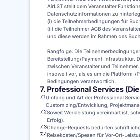
AirLST stellt dem Veranstalter Funkt
Datenschutzinformationen zu hinterleg
(i) die Teilnehmerbedingungen für Buc
(ii) die Teilnehmer-AGB des Veranstal
und diese werden im Rahmen des Buchu
Rangfolge: Die Teilnehmerbedingungen 
Bereitstellung/Payment-Infrastruktur. 
zwischen Veranstalter und Teilnehmer
insoweit vor, als es um die Plattform-/
Bedingungen verantwortlich.
7. Professional Services (D
7.1
Umfang und Art der Professional Servic
Customizing/Entwicklung, Projektmana
7.2
Soweit Werkleistung vereinbart ist, sch
Erfolg).
7.3
Change-Requests bedürfen schriftliche
7.4
Reisekosten/Spesen für Vor-Ort-Leistun