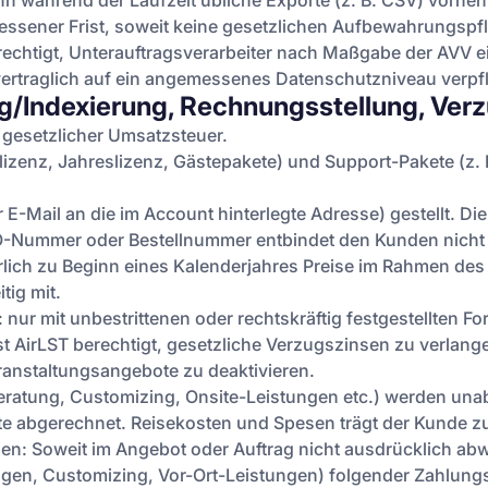
n während der Laufzeit übliche Exporte (z. B. CSV) vorne
sener Frist, soweit keine gesetzlichen Aufbewahrungspf
erechtigt, Unterauftragsverarbeiter nach Maßgabe der AVV e
 vertraglich auf ein angemessenes Datenschutzniveau verpfl
ng/Indexierung, Rechnungsstellung, Ver
. gesetzlicher Umsatzsteuer.
llizenz, Jahreslizenz, Gästepakete) und Support-Pakete (
E-Mail an die im Account hinterlegte Adresse) gestellt. Di
PO-Nummer oder Bestellnummer entbindet den Kunden nicht 
ährlich zu Beginn eines Kalenderjahres Preise im Rahmen d
tig mit.
ur mit unbestrittenen oder rechtskräftig festgestellten F
st AirLST berechtigt, gesetzliche Verzugszinsen zu verlan
ranstaltungsangebote zu deaktivieren.
eratung, Customizing, Onsite-Leistungen etc.) werden una
e abgerechnet. Reisekosten und Spesen trägt der Kunde zu
n: Soweit im Angebot oder Auftrag nicht ausdrücklich abwei
ungen, Customizing, Vor-Ort-Leistungen) folgender Zahlung