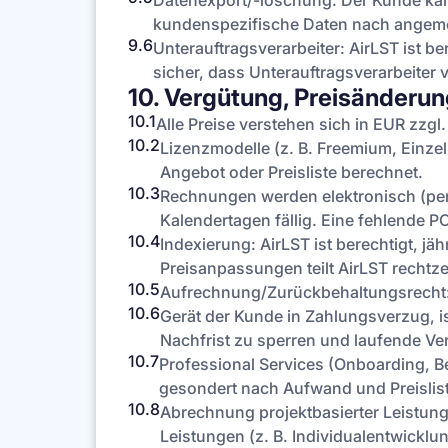
Datenexport/-löschung: Der Kunde kan
kundenspezifische Daten nach angemes
9.6
Unterauftragsverarbeiter: AirLST ist b
sicher, dass Unterauftragsverarbeiter
10. Vergütung, Preisänderu
10.1
Alle Preise verstehen sich in EUR zzgl
10.2
Lizenzmodelle (z. B. Freemium, Einze
Angebot oder Preisliste berechnet.
10.3
Rechnungen werden elektronisch (per 
Kalendertagen fällig. Eine fehlende 
10.4
Indexierung: AirLST ist berechtigt, j
Preisanpassungen teilt AirLST rechtzei
10.5
Aufrechnung/Zurückbehaltungsrecht: n
10.6
Gerät der Kunde in Zahlungsverzug, i
Nachfrist zu sperren und laufende Ve
10.7
Professional Services (Onboarding, B
gesondert nach Aufwand und Preislist
10.8
Abrechnung projektbasierter Leistunge
Leistungen (z. B. Individualentwickl