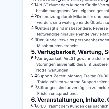
4.1
AirLST räumt dem Kunden für die Vertra
bestimmungsgemäßen, eigenen geschäf
4.2
Drittnutzung durch Mitarbeiter und beauf
werden; eine weitergehende Überlassun
4.3
Untersagt sind insbesondere: Reverse
Notwendige hinausgehende Vervielfältig
4.4
Der Kunde verwaltet personenbezogene
Missbrauchsverdacht.
5. Verfügbarkeit, Wartung, 
5.1
Verfügbarkeit: AirLST gewährleistet e
Störungen außerhalb des Einflussbere
Notfallwartungen.
5.2
Support-Zeiten: Montag–Freitag 09:00–
Totalausfällen während Supportzeiten:
5.3
Störungen sind unverzüglich zu melden
Fristen entsprechend.
6. Veranstaltungen, Inhalte
6.1
AirLST räumt dem Kunden das sachlich 