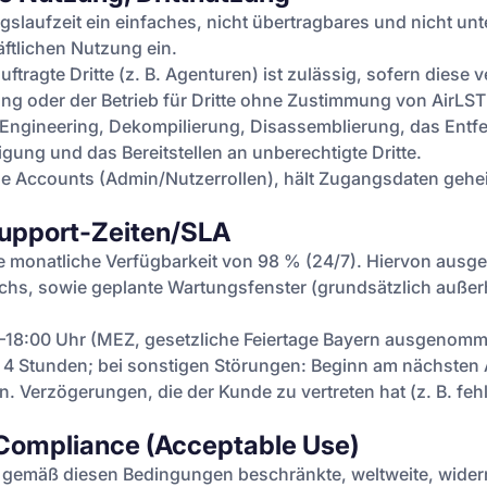
gslaufzeit ein einfaches, nicht übertragbares und nicht un
tlichen Nutzung ein.
tragte Dritte (z. B. Agenturen) ist zulässig, sofern diese v
g oder der Betrieb für Dritte ohne Zustimmung von AirLST 
 Engineering, Dekompilierung, Disassemblierung, das Entf
ung und das Bereitstellen an unberechtigte Dritte.
 Accounts (Admin/Nutzerrollen), hält Zugangsdaten geheim
Support-Zeiten/SLA
ine monatliche Verfügbarkeit von 98 % (24/7). Hiervon aus
ichs, sowie geplante Wartungsfenster (grundsätzlich auße
18:00 Uhr (MEZ, gesetzliche Feiertage Bayern ausgenommen
 4 Stunden; bei sonstigen Störungen: Beginn am nächsten 
. Verzögerungen, die der Kunde zu vertreten hat (z. B. fe
, Compliance (Acceptable Use)
gemäß diesen Bedingungen beschränkte, weltweite, widerru