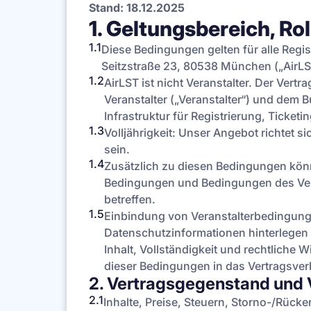
Stand: 18.12.2025
1. Geltungsbereich, Rol
1.1
Diese Bedingungen gelten für alle Regi
Seitzstraße 23, 80538 München („AirLST
1.2
AirLST ist nicht Veranstalter. Der Ve
Veranstalter („Veranstalter“) und dem 
Infrastruktur für Registrierung, Ticket
1.3
Volljährigkeit: Unser Angebot richtet s
sein.
1.4
Zusätzlich zu diesen Bedingungen kön
Bedingungen und Bedingungen des Vera
betreffen.
1.5
Einbindung von Veranstalterbedingungen
Datenschutzinformationen hinterlegen u
Inhalt, Vollständigkeit und rechtliche
dieser Bedingungen in das Vertragsverh
2. Vertragsgegenstand und 
2.1
Inhalte, Preise, Steuern, Storno-/Rücke