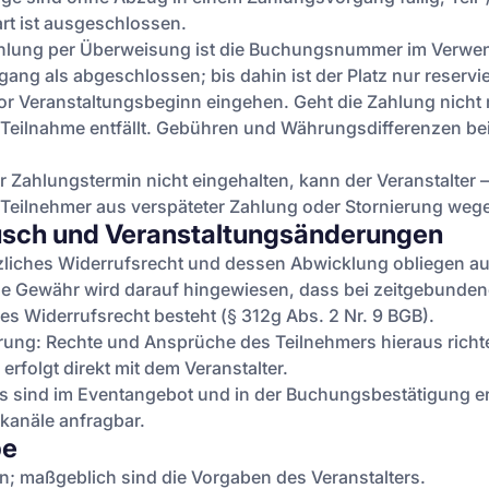
rt ist ausgeschlossen.
Zahlung per Überweisung ist die Buchungsnummer im Ver
gang als abgeschlossen; bis dahin ist der Platz nur reservie
 Veranstaltungsbeginn eingehen. Geht die Zahlung nicht rec
 Teilnahme entfällt. Gebühren und Währungsdifferenzen be
r Zahlungstermin nicht eingehalten, kann der Veranstalter 
em Teilnehmer aus verspäteter Zahlung oder Stornierung we
tausch und Veranstaltungsänderungen
tzliches Widerrufsrecht und dessen Abwicklung obliegen au
ne Gewähr wird darauf hingewiesen, dass bei zeitgebunden
es Widerrufsrecht besteht (§ 312g Abs. 2 Nr. 9 BGB).
g: Rechte und Ansprüche des Teilnehmers hieraus richt
rfolgt direkt mit dem Veranstalter.
s sind im Eventangebot und in der Buchungsbestätigung ers
anäle anfragbar.
be
; maßgeblich sind die Vorgaben des Veranstalters.