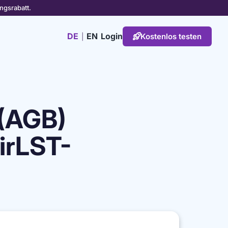
ngsrabatt.
DE
EN
Login
Kostenlos testen
|

(AGB)
irLST-