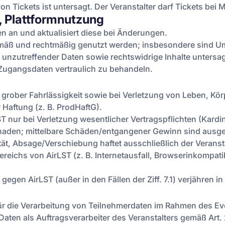
 Tickets ist untersagt. Der Veranstalter darf Tickets bei 
s, Plattformnutzung
n an und aktualisiert diese bei Änderungen.
emäß und rechtmäßig genutzt werden; insbesondere sind
nzutreffender Daten sowie rechtswidrige Inhalte untersag
 Zugangsdaten vertraulich zu behandeln.
 grober Fahrlässigkeit sowie bei Verletzung von Leben, Körp
Haftung (z. B. ProdHaftG).
LST nur bei Verletzung wesentlicher Vertragspflichten (Kard
haden; mittelbare Schäden/entgangener Gewinn sind ausg
tät, Absage/Verschiebung haftet ausschließlich der Veransta
reichs von AirLST (z. B. Internetausfall, Browserinkompati
gen AirLST (außer in den Fällen der Ziff. 7.1) verjähren i
r die Verarbeitung von Teilnehmerdaten im Rahmen des Even
aten als Auftragsverarbeiter des Veranstalters gemäß Art