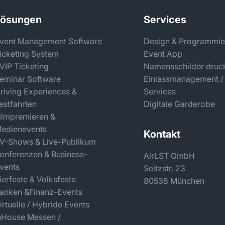
Lösungen
Services
vent Management Software
Design & Programmie
icketing System
Event App
 VIP Ticketing
Namensschilder druc
eminar Software
Einlassmanagement /
riving Experiences &
Services
estfahrten
Digitale Garderobe
ilmpremieren &
edienevents
Kontakt
V-Shows & Live-Publikum
onferenzen & Business-
AirLST GmbH
vents
Seitzstr. 23
ierfeste & Volksfeste
80538 München
anken &Finanz-Events
irtuelle / Hybride Events
nHouse Messen /