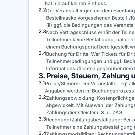
hat hierauf keinen Einfluss.
2.2
Der Veranstalter gibt mit dem Eventan
Bestellmaske vorgesehenen Bestell-/Ka
(ii) ggf. die Bedingungen des Veransta
2.3
Nach Vertragsschluss erhält der Teiln
Teilnehmer keine Bestätigung, hat er d
einem Buchungsportal bereitgestellt 
2.4
Buchung für Dritte: Wer Tickets für Drit
Teilnehmerbedingungen und ggf. Beding
Informationspflichten gegenüber dem Dr
3. Preise, Steuern, Zahlung u
3.1
Preise/Steuern: Der Veranstalter legt a
Angaben werden im Buchungsprozess tr
3.2
Zahlungsabwicklung: Kostenpflichtige
abgewickelt. Mit Auswahl der Zahlungsa
Zahlungsdienstleister i. S. d. ZAG.
3.3
Rechnung/Zahlungsbestätigung: Bei kos
Teilnehmer eine Zahlungsbestätigung (j
3.4
Zahlungsmodalitäten: Rechnungsbeträge