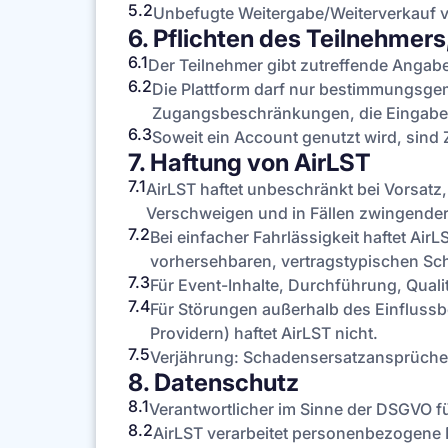
5.2
Unbefugte Weitergabe/Weiterverkauf von
6. Pflichten des Teilnehmer
6.1
Der Teilnehmer gibt zutreffende Angabe
6.2
Die Plattform darf nur bestimmungsg
Zugangsbeschränkungen, die Eingabe u
6.3
Soweit ein Account genutzt wird, sind
7. Haftung von AirLST
7.1
AirLST haftet unbeschränkt bei Vorsatz,
Verschweigen und in Fällen zwingender 
7.2
Bei einfacher Fahrlässigkeit haftet Air
vorhersehbaren, vertragstypischen Sc
7.3
Für Event-Inhalte, Durchführung, Quali
7.4
Für Störungen außerhalb des Einflussbe
Providern) haftet AirLST nicht.
7.5
Verjährung: Schadensersatzansprüche ge
8. Datenschutz
8.1
Verantwortlicher im Sinne der DSGVO fü
8.2
AirLST verarbeitet personenbezogene D