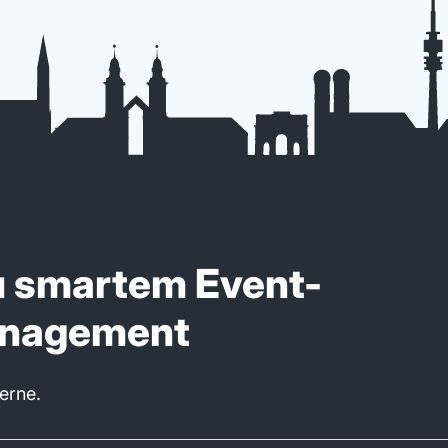
u smartem Event-
anagement
gerne.