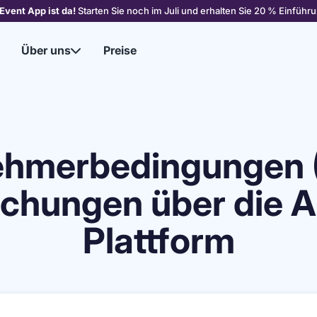
Event App ist da!
Starten Sie noch im Juli und erhalten Sie 20 % Einführu
Über uns
Preise

nehmerbedingungen 
uchungen über die A
Plattform