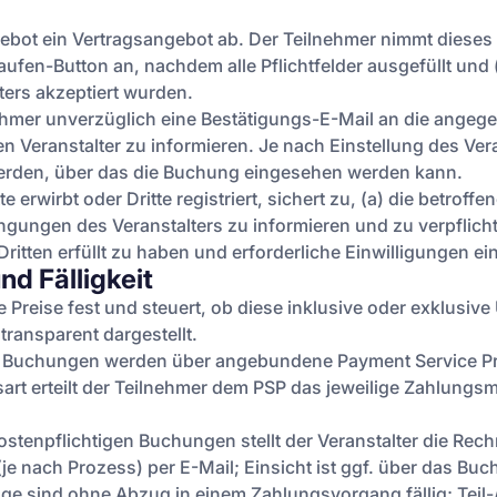
gebot ein Vertragsangebot ab. Der Teilnehmer nimmt dieses 
ufen-Button an, nachdem alle Pflichtfelder ausgefüllt und
lters akzeptiert wurden.
ehmer unverzüglich eine Bestätigungs-E-Mail an die angege
en Veranstalter zu informieren. Je nach Einstellung des Vera
werden, über das die Buchung eingesehen werden kann.
te erwirbt oder Dritte registriert, sichert zu, (a) die betroff
ungen des Veranstalters zu informieren und zu verpflicht
itten erfüllt zu haben und erforderliche Einwilligungen ei
nd Fälligkeit
lle Preise fest und steuert, ob diese inklusive oder exklus
ansparent dargestellt.
 Buchungen werden über angebundene Payment Service Provid
rt erteilt der Teilnehmer dem PSP das jeweilige Zahlungsma
tenpflichtigen Buchungen stellt der Veranstalter die Rec
e nach Prozess) per E-Mail; Einsicht ist ggf. über das Bu
 sind ohne Abzug in einem Zahlungsvorgang fällig; Teil-/