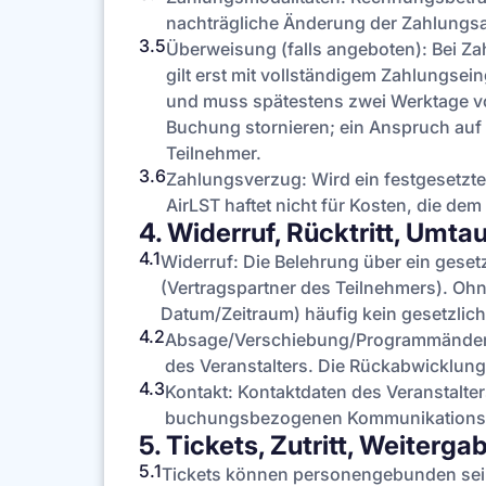
nachträgliche Änderung der Zahlungsa
3.5
Überweisung (falls angeboten): Bei 
gilt erst mit vollständigem Zahlungsein
und muss spätestens zwei Werktage vor
Buchung stornieren; ein Anspruch auf
Teilnehmer.
3.6
Zahlungsverzug: Wird ein festgesetzte
AirLST haftet nicht für Kosten, die d
4. Widerruf, Rücktritt, Um
4.1
Widerruf: Die Belehrung über ein gese
(Vertragspartner des Teilnehmers). Oh
Datum/Zeitraum) häufig kein gesetzlich
4.2
Absage/Verschiebung/Programmänderun
des Veranstalters. Die Rückabwicklung e
4.3
Kontakt: Kontaktdaten des Veranstalter
buchungsbezogenen Kommunikationsk
5. Tickets, Zutritt, Weiterga
5.1
Tickets können personengebunden sein