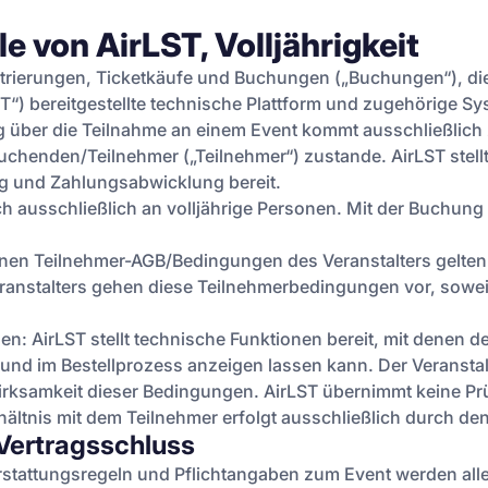
le von AirLST, Volljährigkeit
strierungen, Ticketkäufe und Buchungen („Buchungen“), di
“) bereitgestellte technische Plattform und zugehörige Sy
rtrag über die Teilnahme an einem Event kommt ausschließl
Buchenden/Teilnehmer („Teilnehmer“) zustande. AirLST stellt
ing und Zahlungsabwicklung bereit.
ich ausschließlich an volljährige Personen. Mit der Buchung 
nen Teilnehmer-AGB/Bedingungen des Veranstalters gelten
nstalters gehen diese Teilnehmerbedingungen vor, soweit
: AirLST stellt technische Funktionen bereit, mit denen d
nd im Bestellprozess anzeigen lassen kann. Der Veranstalte
 Wirksamkeit dieser Bedingungen. AirLST übernimmt keine P
ältnis mit dem Teilnehmer erfolgt ausschließlich durch den
Vertragsschluss
rstattungsregeln und Pflichtangaben zum Event werden allei