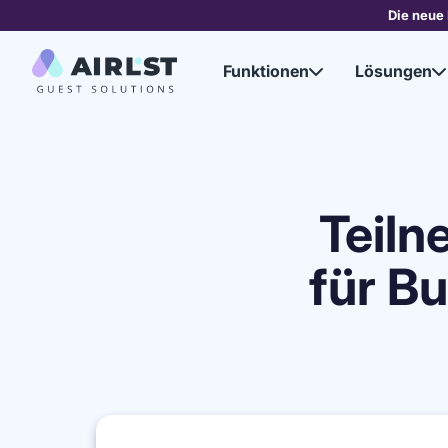
Die neue 
Funktionen
Lösungen


Teil
für B