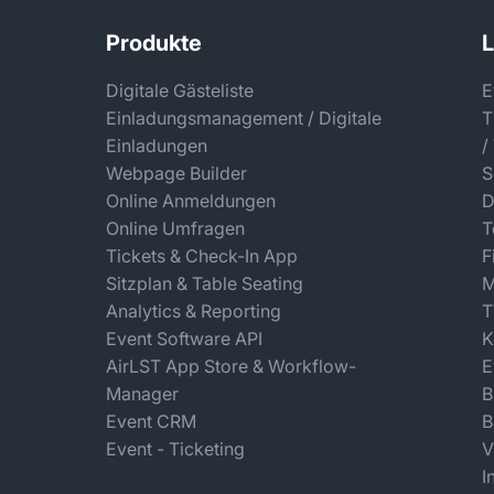
Produkte
Digitale Gästeliste
E
Einladungsmanagement / Digitale
T
Einladungen
/
Webpage Builder
S
Online Anmeldungen
D
Online Umfragen
T
Tickets & Check-In App
F
Sitzplan & Table Seating
M
Analytics & Reporting
T
Event Software API
K
AirLST App Store & Workflow-
E
Manager
B
Event CRM
B
Event - Ticketing
V
I