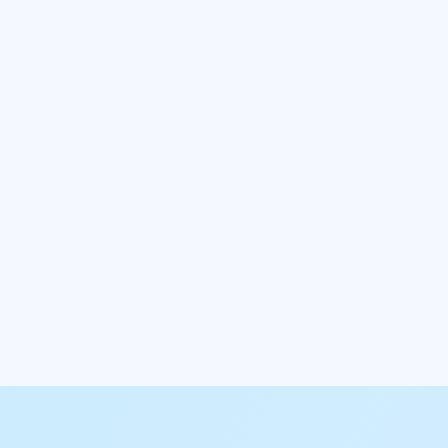

AirLST erfüllt
TISAX®Anforderungen
Die ENX Association unterstützt 
TISAX (Trusted Information Secu
und
Assessment Exchange) im Auftr
VDA die gemeinsame Akzeptanz
ielt
Informationssicherheitsprüfunge
en.
der Automobilindustrie.