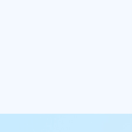

Mehr Leads.
Mehr Probefahrten.
Mehr Abschlüsse.
Erstellen Sie im Handumdrehen
Anmeldeformulare für Probefahrten 
Interessenten. So unterstützt AirLST
Niederlassungen und Werkstätten gez
beim Aufbau neuer Kundenbeziehung