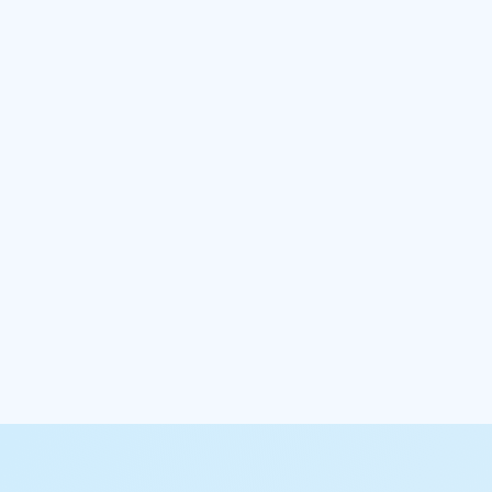
mit
rity
ag des
 von
n in