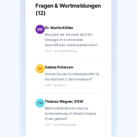
Fragen & Wortmeldungen
(12)
Dr. Martin Köhler
MK
Wie plant der Vorstand die ESG-
Strategie im kommenden
Geschäftsjahr weiterzuentwickeln?
14:23 · Live-Wortmeldung
Sabine Petersen
SP
Können Sie die Dividendenpolitik für
die nächsten 3 Jahre erläutern?
14:18 · Schriftlich
Thomas Wagner, DSW
TW
Welche Maßnahmen sind zur
Kostensenkung im Bereich Supply
Chain geplant?
14:15 · Live-Wortmeldung