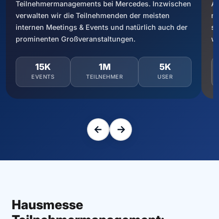
Teilnehmermanagements bei Mercedes. Inzwischen
Ai
verwalten wir die Teilnehmenden der meisten
me
internen Meetings & Events und natürlich auch der
si
prominenten Großveranstaltungen.
we
15K
1M
5K
EVENTS
TEILNEHMER
USER
Hausmesse