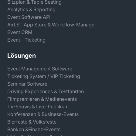
Sitzplan & Table Seating
Manuelle Excel-Listen
sind fehleranfällig und
Analytics & Reporting
bieten keinen Echtzeit-Überblick
Event Software API
Die Teamkoordination
ohne zentrale Lösung
AirLST App Store & Workflow-Manager
wird schnell unübersichtlichFehlende Daten nach
Event CRM
der Veranstaltung erschweren die
Event - Ticketing
Erfolgsmessung
Lösungen
Ohne digitale Unterstützung kostet das
Einladungsmanagement oft mehrere Arbeitstage –
Event Management Software
Zeit, die an anderer Stelle fehlt.
Ticketing System / VIP Ticketing
Seminar Software
Driving Experiences & Testfahrten
AirLST: Ihr digitales
Filmpremieren & Medienevents
Teilnehmermanagement für
TV-Shows & Live-Publikum
Hausmessen
Konferenzen & Business-Events
Bierfeste & Volksfeste
AirLST löst die typischen Herausforderungen des
Banken &Finanz-Events
Hausmesse-Managements durch intelligente