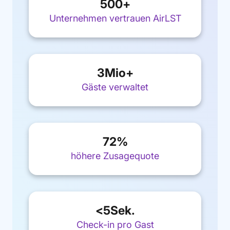
500
+
Unternehmen vertrauen AirLST
3
Mio+
Gäste verwaltet
72
%
höhere Zusagequote
<
5
Sek.
Check-in pro Gast